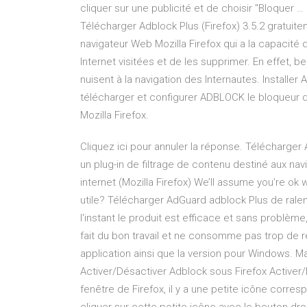
cliquer sur une publicité et de choisir "Bloquer 
Télécharger Adblock Plus (Firefox) 3.5.2 gratuite
navigateur Web Mozilla Firefox qui a la capacité
Internet visitées et de les supprimer. En effet, 
nuisent à la navigation des Internautes. Installer 
télécharger et configurer ADBLOCK le bloqueur de
Mozilla Firefox.
Cliquez ici pour annuler la réponse. Télécharger 
un plug-in de filtrage de contenu destiné aux navi
internet (Mozilla Firefox) We’ll assume you’re ok wi
utile? Télécharger AdGuard adblock Plus de ralent
l'instant le produit est efficace et sans problèm
fait du bon travail et ne consomme pas trop de
application ainsi que la version pour Windows. Mar
Activer/Désactiver Adblock sous Firefox Activer/
fenêtre de Firefox, il y a une petite icône corres