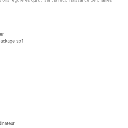
sions régulières qui utilisent la reconnaissance de chaînes
er
 package sp1
dinateur