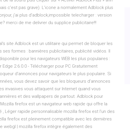
 de la souris puis cliquer sur « Activer Adblock Plus » afin
 mais c'est pas grave). L'icone a normalement Adblock plus
njour, j'ai plus d'adblock,impossible telecharger : version
te? merci de me delivrer du supplice publicitaire!!!
al's site Adblock est un utilitaire qui permet de bloquer les
ses formes : bannières publicitaires, publicité vidéos. Il
disponible pour les navigateurs WEB les plus populaires :
r Edge 2.6.0.0 - Télécharger pour PC Gratuitement
oqueur d’annonces pour navigateurs le plus populaire. Si
 années, vous devez savoir que les bloqueurs d’annonces
es invasives vous attaquent sur Internet quand vous
annières et des wallpapers de partout. Adblock pour
Mozilla firefox est un navigateur web rapide qui offre la
é , Léger rapide personnalisable mozilla firefox est l’un des
lla firefox est pleinement compatible avec les dernières
e webgl | mozilla firefox intègre également des