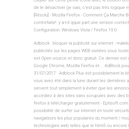
cliquer sur cette petite icône avec le bouton droit
de le désactiver (je sais, c'est pas très logique
[Résolu] - Mozilla Firefox - Comment Ça Marche Bo
contrefaite!. y a-t-il qque part une version correc
Configuration: Windows Vista / Firefox 19.0
Adblock : bloquer la publicité sur internet - malek
publicités sur les pages WEB visitées sous toutes 
est Open source et donc gratuit. Ce dernier est 
Google Chrome, Mozilla Firefox et … AdBlock pou
31/07/2017 · Adblock Plus est possiblement le bl
vous avez été dans la lune durant les dernières
servent tout simplement à éviter que les annonc
accédiez à des sites sans scrupules avec des b
firefox à télécharger gratuitement - Eptisoft.com 
possibilité de surfer sur internet en toute sécurit
navigateurs les plus populaires du moment / mozi
technologies web telles que le html5 ou encore l