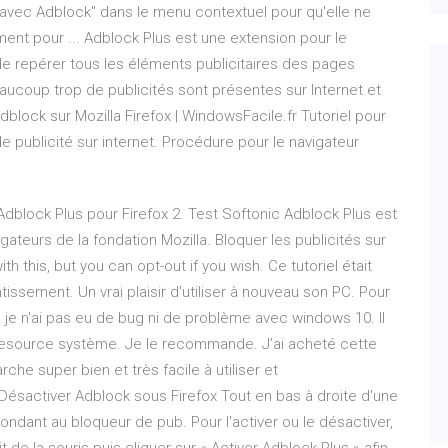
… avec Adblock" dans le menu contextuel pour qu'elle ne
ment pour ... Adblock Plus est une extension pour le
 de repérer tous les éléments publicitaires des pages
beaucoup trop de publicités sont présentes sur Internet et
Adblock sur Mozilla Firefox | WindowsFacile.fr Tutoriel pour
 publicité sur internet. Procédure pour le navigateur
Adblock Plus pour Firefox 2. Test Softonic Adblock Plus est
gateurs de la fondation Mozilla. Bloquer les publicités sur
th this, but you can opt-out if you wish. Ce tutoriel était
issement. Un vrai plaisir d'utiliser à nouveau son PC. Pour
e, je n'ai pas eu de bug ni de problème avec windows 10. Il
 resource système. Je le recommande. J’ai acheté cette
che super bien et très facile à utiliser et
Désactiver Adblock sous Firefox Tout en bas à droite d'une
pondant au bloqueur de pub. Pour l'activer ou le désactiver,