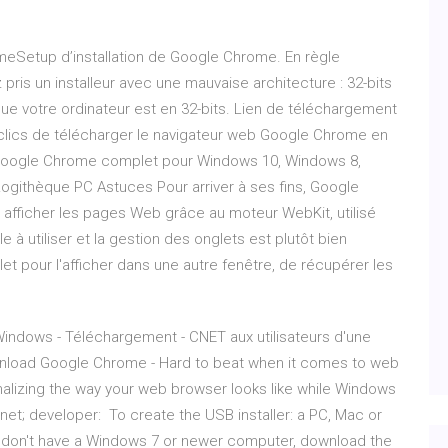
meSetup d’installation de Google Chrome. En règle
 pris un installeur avec une mauvaise architecture : 32-bits
 que votre ordinateur est en 32-bits. Lien de téléchargement
 clics de télécharger le navigateur web Google Chrome en
ger Google Chrome complet pour Windows 10, Windows 8,
githèque PC Astuces Pour arriver à ses fins, Google
 afficher les pages Web grâce au moteur WebKit, utilisé
e à utiliser et la gestion des onglets est plutôt bien
glet pour l'afficher dans une autre fenêtre, de récupérer les
Windows - Téléchargement - CNET aux utilisateurs d'une
wnload Google Chrome - Hard to beat when it comes to web
lizing the way your web browser looks like while Windows
ernet; developer: To create the USB installer: a PC, Mac or
 don't have a Windows 7 or newer computer, download the