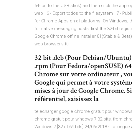
64- bit to the USB stick) and then click the appr
web · 6 - Export todos to the filesystem · 7 - Pu
for Chrome Apps on all platforms. On Windows, th
for native messaging hosts, first the 32-bit regis
Google Chrome offline installer 81(Stable & Beta
web browser's full
32 bit .deb (Pour Debian/Ubuntu)
.rpm (Pour Fedora/openSUSE) 64 b
Chrome sur votre ordinateur , vous
Google qui permet à votre systèm
mises à jour de Google Chrome. Si 
référentiel, saisissez la
telecharger google chrome gratuit pour windows 
chrome gratuit pour windows 7 32 bits, from chr
Windows 7 [32 et 64 bits] 24/06/2018 · La longue 