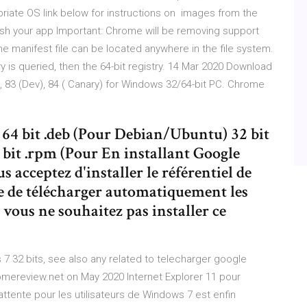
opriate OS link below for instructions on images from the
blish your app Important: Chrome will be removing support
e manifest file can be located anywhere in the file system.
try is queried, then the 64-bit registry. 14 Mar 2020 Download
), 83 (Dev), 84 ( Canary) for Windows 32/64-bit PC. Chrome
 64 bit .deb (Pour Debian/Ubuntu) 32 bit
it .rpm (Pour En installant Google
 acceptez d'installer le référentiel de
e de télécharger automatiquement les
vous ne souhaitez pas installer ce
7 32 bits, see also any related to telecharger google
omereview.net on May 2020 Internet Explorer 11 pour
attente pour les utilisateurs de Windows 7 est enfin