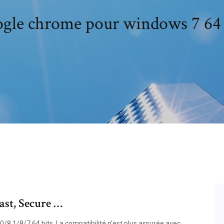
gle chrome pour windows 7 64 
st, Secure …
8.1/8/7 64 bits. La compatibilité n'est plus assurée avec