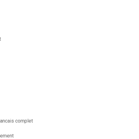
t
rancais complet
idement