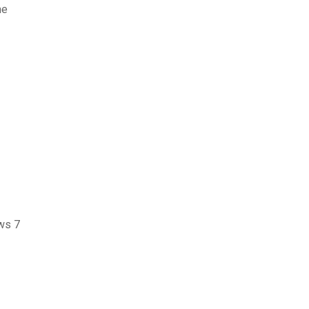
me
ows 7