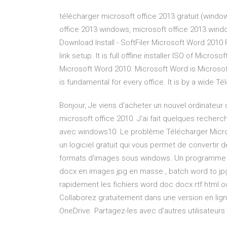
télécharger microsoft office 2013 gratuit (windo
office 2013 windows, microsoft office 2013 wind
Download Install - SoftFiler Microsoft Word 2010 F
link setup. It is full offline installer ISO of Micr
Microsoft Word 2010. Microsoft Word is Microso
is fundamental for every office. It is by a wide Tél
Bonjour, Je viens d'acheter un nouvel ordinateur 
microsoft office 2010. J'ai fait quelques recher
avec windows10. Le problème Télécharger Microso
un logiciel gratuit qui vous permet de convertir 
formats d'images sous windows. Un programme gra
docx en images jpg en masse , batch word to jpg 
rapidement les fichiers word doc docx rtf html
Collaborez gratuitement dans une version en li
OneDrive. Partagez-les avec d’autres utilisateur