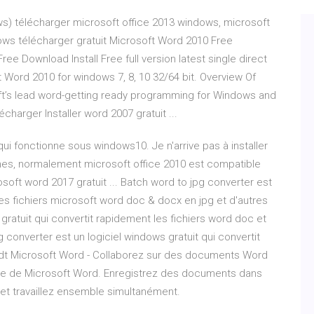
ws) télécharger microsoft office 2013 windows, microsoft
ows télécharger gratuit Microsoft Word 2010 Free
ree Download Install Free full version latest single direct
osoft Word 2010 for windows 7, 8, 10 32/64 bit. Overview Of
ft’s lead word-getting ready programming for Windows and
écharger Installer word 2007 gratuit ...
qui fonctionne sous windows10. Je n'arrive pas à installer
ches, normalement microsoft office 2010 est compatible
ft word 2017 gratuit ... Batch word to jpg converter est
des fichiers microsoft word doc & docx en jpg et d'autres
tuit qui convertit rapidement les fichiers word doc et
converter est un logiciel windows gratuit qui convertit
 odt Microsoft Word - Collaborez sur des documents Word
gne de Microsoft Word. Enregistrez des documents dans
s et travaillez ensemble simultanément.