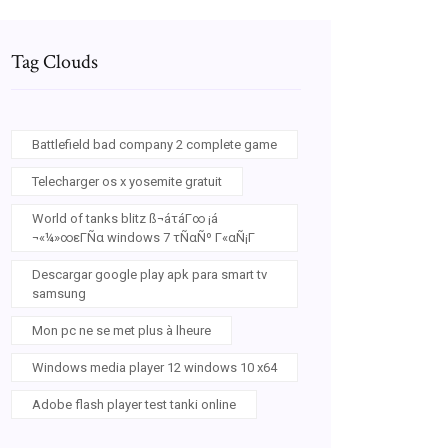
Tag Clouds
Battlefield bad company 2 complete game
Telecharger os x yosemite gratuit
World of tanks blitz ß¬áτáΓ∞ ¡á
¬«¼»∞εΓÑα windows 7 τÑαÑº Γ«αÑ¡Γ
Descargar google play apk para smart tv
samsung
Mon pc ne se met plus à lheure
Windows media player 12 windows 10 x64
Adobe flash player test tanki online