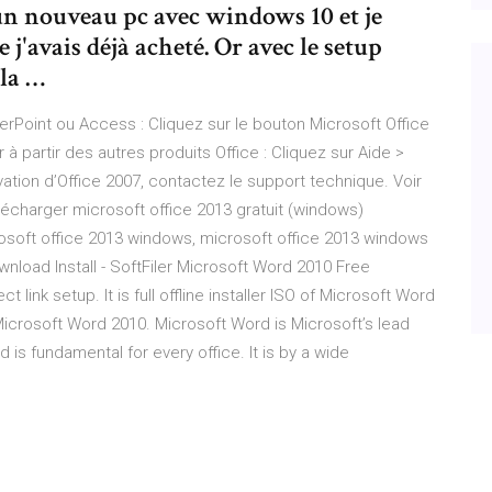
 un nouveau pc avec windows 10 et je
 j'avais déjà acheté. Or avec le setup
ela …
owerPoint ou Access : Cliquez sur le bouton Microsoft Office
r à partir des autres produits Office : Cliquez sur Aide >
tivation d’Office 2007, contactez le support technique. Voir
télécharger microsoft office 2013 gratuit (windows)
osoft office 2013 windows, microsoft office 2013 windows
nload Install - SoftFiler Microsoft Word 2010 Free
ct link setup. It is full offline installer ISO of Microsoft Word
 Microsoft Word 2010. Microsoft Word is Microsoft’s lead
s fundamental for every office. It is by a wide