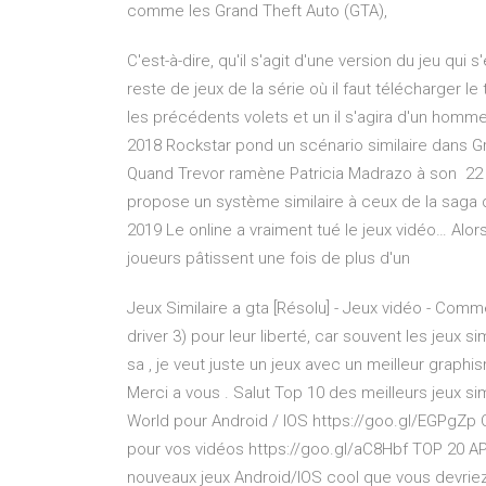
comme les Grand Theft Auto (GTA),
C'est-à-dire, qu'il s'agit d'une version du jeu q
reste de jeux de la série où il faut télécharger le 
les précédents volets et un il s'agira d'un homm
2018 Rockstar pond un scénario similaire dans G
Quand Trevor ramène Patricia Madrazo à son 22 no
propose un système similaire à ceux de la saga d
2019 Le online a vraiment tué le jeux vidéo… Alor
joueurs pâtissent une fois de plus d'un
Jeux Similaire a gta [Résolu] - Jeux vidéo - Com
driver 3) pour leur liberté, car souvent les jeux s
sa , je veut juste un jeux avec un meilleur graphi
Merci a vous . Salut Top 10 des meilleurs jeux si
World pour Android / IOS https://goo.gl/EGPgZp
pour vos vidéos https://goo.gl/aC8Hbf TOP 20 
nouveaux jeux Android/IOS cool que vous devriez 