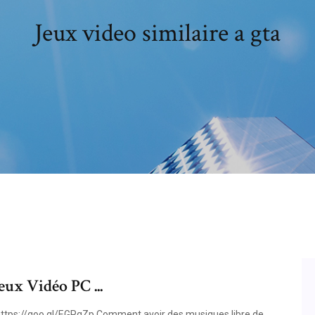
Jeux video similaire a gta
eux Vidéo PC ...
https://goo.gl/EGPgZp Comment avoir des musiques libre de