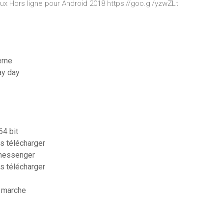
eux Hors ligne pour Android 2018 https://goo.gl/yzwZLt
erne
ay day
64 bit
s télécharger
 messenger
s télécharger
a marche