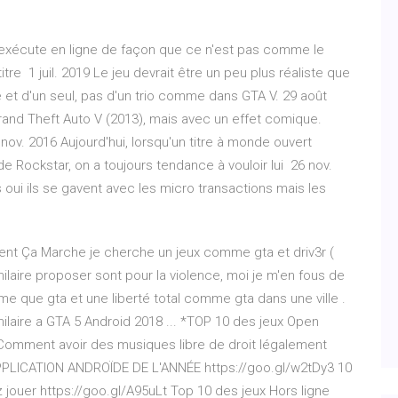
ui s'exécute en ligne de façon que ce n'est pas comme le
titre 1 juil. 2019 Le jeu devrait être un peu plus réaliste que
e et d'un seul, pas d'un trio comme dans GTA V. 29 août
rand Theft Auto V (2013), mais avec un effet comique.
v. 2016 Aujourd'hui, lorsqu'un titre à monde ouvert
e Rockstar, on a toujours tendance à vouloir lui 26 nov.
s oui ils se gavent avec les micro transactions mais les
ment Ça Marche je cherche un jeux comme gta et driv3r (
imilaire proposer sont pour la violence, moi je m'en fous de
sme que gta et une liberté total comme gta dans une ville .
milaire a GTA 5 Android 2018 ... *TOP 10 des jeux Open
 Comment avoir des musiques libre de droit légalement
APPLICATION ANDROÏDE DE L'ANNÉE https://goo.gl/w2tDy3 10
jouer https://goo.gl/A95uLt Top 10 des jeux Hors ligne