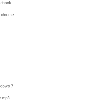
acbook
e chrome
indows 7
en mp3