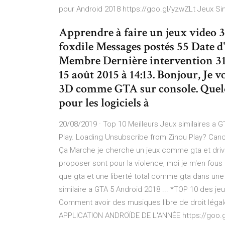
pour Android 2018 https://goo.gl/yzwZLt Jeux Si
Apprendre à faire un jeux video
foxdile Messages postés 55 Date d
Membre Dernière intervention 31 a
15 août 2015 à 14:13. Bonjour, Je 
3D comme GTA sur console. Quelq
pour les logiciels à
20/08/2019 · Top 10 Meilleurs Jeux similaires a 
Play. Loading Unsubscribe from Zinou Play? Cance
Ça Marche je cherche un jeux comme gta et driv3r (
proposer sont pour la violence, moi je m'en fous 
que gta et une liberté total comme gta dans une v
similaire a GTA 5 Android 2018 ... *TOP 10 des j
Comment avoir des musiques libre de droit léga
APPLICATION ANDROÏDE DE L'ANNÉE https://goo.g