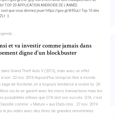
aC8Hbf TOP 20 APPLICATION ANDROÏDE DE L'ANNÉE
cool que vous devriez jouer https://goo.gl/A95uLt Top 10 des
wZLt
egends ...
insi et va investir comme jamais dans
pement digne d'un blockbuster
 dans Grand Theft Auto V (2013), mais avec un effet
 son 22 nov. 2016 Aujourd'hui, lorsqu'un titre à monde
 saga de Rockstar, on a toujours tendance à vouloir lui 26
 Alors oui ils se gavent avec les micro transactions mais les
es possibilités infinies que GTA doit son succès. GTA, c'est
. Classifié comme. « Mature » aux Etats-Unis 27 nov. 2019
s le jeu vidéo avec des titres de grandes renommées