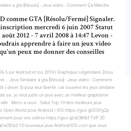
milaire a gta [Résolu] - Jeux vidéo - Comment Ça Marche
 3D comme GTA [Résolu/Fermé] Signaler.
'inscription mercredi 6 juin 2007 Statut
oût 2012 - 7 avril 2008 à 14:47 Levon -
voudrais apprendre à faire un jeux video
u'un peux me donner des conseilles
GTA 5 sur Android et Ios 2019 | Graphique Légendaire Zinou
l … Jeux Similaire a gta [Résolu] - Jeux vidéo - Comment
 driver 3) pour leur liberté, car souvent les jeux similaire
de sa , je veut juste un jeux avec un meilleur graphisme
ille . Merci a vous . Salut Top 10 des meilleurs jeux
eux Open World pour Android / IOS https://goo.gl/EGPgZp
lement pour vos vidéos https://goo.gl/aC8Hbf TOP 20
l/w2tDy3 10 nouveaux jeux Android/IOS cool que vous