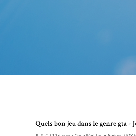
Quels bon jeu dans le genre gta - J
*TOP 10 des jeux Open World pour Android / IOS 