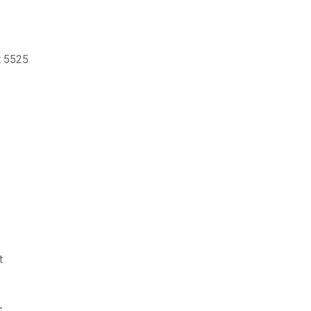
t 5525
t
c