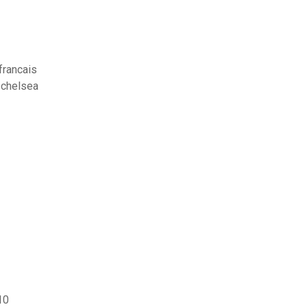
francais
 chelsea
10