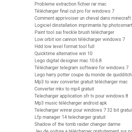
Probleme extraction fichier rar mac
Télécharger final cut pro for windows 7
Comment apprivoiser un cheval dans minecraft
Logiciel dinstallation imprimante hp photosmar
Paint tool sai freckle brush télécharger
Low orbit ion cannon télécharger windows 7
Hdd low level format tool full
Quicktime alternative win 10
Lego digital designer mac 10.6.8
Télécharger telegram software for windows 7
Lego harry potter coupe du monde de quidditch
Mp3 to wav converter gratuit télécharger mac
Converter mkv to mp4 gratuit
Telecharger application sfr tv pour windows 8
Mp3 music télécharger android apk
Telecharger winrar pour windows 7 32 bit gratui
Lfp manager 14 telecharger gratuit
Shadow of the tomb raider changer darme
Jeu de voiture a télécharger gratuitement sur p