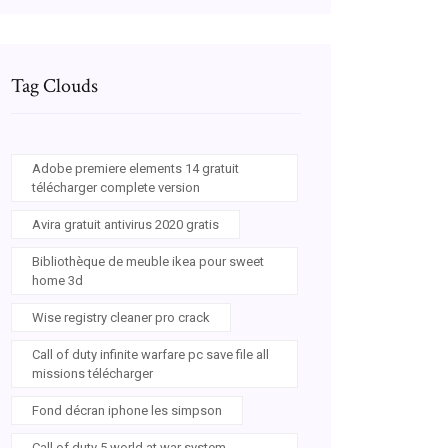
Tag Clouds
Adobe premiere elements 14 gratuit
télécharger complete version
Avira gratuit antivirus 2020 gratis
Bibliothèque de meuble ikea pour sweet
home 3d
Wise registry cleaner pro crack
Call of duty infinite warfare pc save file all
missions télécharger
Fond décran iphone les simpson
Call of duty 5 world at war system