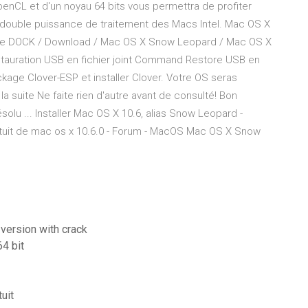
OpenCL et d'un noyau 64 bits vous permettra de profiter
 double puissance de traitement des Macs Intel. Mac OS X
Sur le DOCK / Download / Mac OS X Snow Leopard / Mac OS X
estauration USB en fichier joint Command Restore USB en
 package Clover-ESP et installer Clover. Votre OS seras
a suite Ne faite rien d'autre avant de consulté! Bon
olu ... Installer Mac OS X 10.6, alias Snow Leopard -
tuit de mac os x 10.6.0 - Forum - MacOS Mac OS X Snow
 version with crack
4 bit
uit