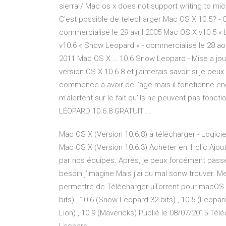
sierra / Mac os x does not support writing to mi
C'est possible de telecharger Mac OS X 10.5? - C
commercialisé le 29 avril 2005 Mac OS X v10.5 «
v10.6 « Snow Leopard » - commercialisé le 28 août
2011 Mac OS X … 10.6 Snow Leopard - Mise a jour
version OS X 10.6.8 et j’aimerais savoir si je peux 
commence à avoir de l'age mais il fonctionne enc
m'alertent sur le fait qu'ils ne peuvent pas f
LÉOPARD 10.6.8 GRATUIT …
Mac OS X (Version 10.6.8) à télécharger - Log
Mac OS X (Version 10.6.3) Acheter en 1 clic Ajou
par nos équipes. Après, je peux forcément passer
besoin j’imagine Mais j’ai du mal sonw trouver. M
permettre de Télécharger µTorrent pour macOS 
bits) , 10.6 (Snow Leopard 32 bits) , 10.5 (Leopard
Lion) , 10.9 (Mavericks) Publié le 08/07/2015 Tél