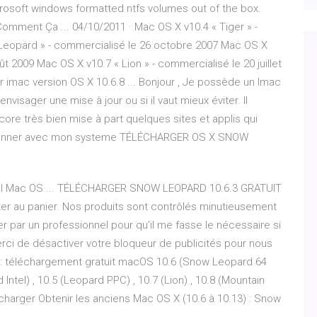
crosoft windows formatted ntfs volumes out of the box.
omment Ça ... 04/10/2011 · Mac OS X v10.4 « Tiger » -
 Leopard » - commercialisé le 26 octobre 2007 Mac OS X
 2009 Mac OS X v10.7 « Lion » - commercialisé le 20 juillet
 imac version OS X 10.6.8 ... Bonjour , Je possède un Imac
envisager une mise à jour ou si il vaut mieux éviter. Il
ore très bien mise à part quelques sites et applis qui
onctionner avec mon systeme TÉLÉCHARGER OS X SNOW
iciel Mac OS ... TÉLÉCHARGER SNOW LEOPARD 10.6.3 GRATUIT
ter au panier. Nos produits sont contrôlés minutieusement
 par un professionnel pour qu’il me fasse le nécessaire si
erci de désactiver votre bloqueur de publicités pour nous
: téléchargement gratuit macOS 10.6 (Snow Leopard 64
 Intel) , 10.5 (Leopard PPC) , 10.7 (Lion) , 10.8 (Mountain
écharger Obtenir les anciens Mac OS X (10.6 à 10.13) : Snow