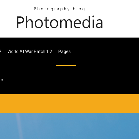
7
World At War Patch 1.2
Pages
Pc