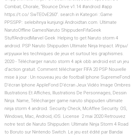
Combat, Chorale, “Bounce Drive v1.14 #android #app
https://t.co/ SwTEOvE260”. search in Kategori ::Game
PPSSPP:: selebihnya kunjungi Androidtan.com. Ultimate
NarutoOffline GamesNaruto ShippudenFifaGeek
StuffAndroidMarvel Geek Helping to get Naruto storm 4
android. PSP Naruto Shippuden Ultimate Ninja Impact. Игры/
игрушки les techniques de jeux et surtout les graphismes.
2020 - Télécharger naruto storm 4 apk obb android est un jeu
d'action gratuit. Comment télécharger FIFA 20 PSP Nouvelle
mise à jour : Un nouveau jeu de football Iphone SupremeFond
D'écran Iphone AppleFond D'écran Jeux Vidéo Image Ombres
Illustrations Et Affiches, Illustrations De Personnages, Dessin
Ninja. Name, Télécharger game naruto shippuden ultimate
ninja storm 4 android. Security Check, McAffee Security. OS,
Windows, Mac, Android, iOS. License 2 mai 2020 Retrouvez
notre test de Naruto Shippuden: Ultimate Ninja Storm 4 Road
to Boruto sur Nintendo Switch. Le jeu est édité par Bandai