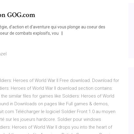
I on GOG.com
tégie, d'action et d'aventure qui vous plonge au coeur des
coeur de combats explosifs, vou
azel
Soldiers: Heroes of World War II Free download. Download for
ldiers: Heroes of World War II download section contains:
 the similar files for games like Soldiers: Heroes of World
found in Downloads on pages like Full games & demos,
it.com Télécharger le logiciel Soldier Front 1.0 au moyen
orté sur les joueurs hardcore. Soldier pour windows
iers: Heroes of World War II drops you into the heart of