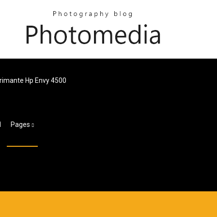
rimante Hp Envy 4500
d
Pages