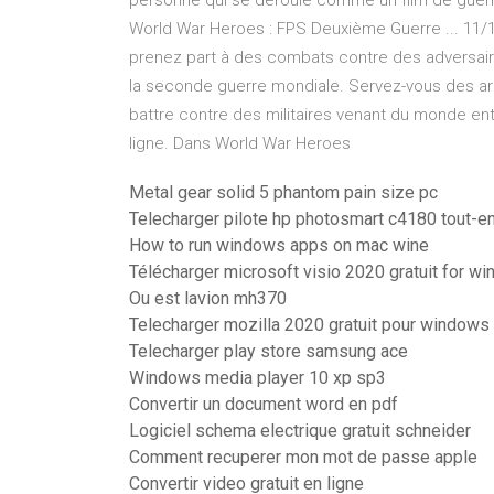
personne qui se déroule comme un film de guerr
World War Heroes : FPS Deuxième Guerre ... 11/1
prenez part à des combats contre des adversair
la seconde guerre mondiale. Servez-vous des arm
battre contre des militaires venant du monde entie
ligne. Dans World War Heroes
Metal gear solid 5 phantom pain size pc
Telecharger pilote hp photosmart c4180 tout-e
How to run windows apps on mac wine
Télécharger microsoft visio 2020 gratuit for w
Ou est lavion mh370
Telecharger mozilla 2020 gratuit pour windows 
Telecharger play store samsung ace
Windows media player 10 xp sp3
Convertir un document word en pdf
Logiciel schema electrique gratuit schneider
Comment recuperer mon mot de passe apple
Convertir video gratuit en ligne