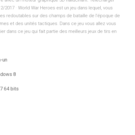
e avec un moteur graphique 3D hallucinant. Télécharger
2/2017 · World War Heroes est un jeu dans lequel, vous
es redoutables sur des champs de bataille de l’époque de
es et des unités tactiques. Dans ce jeu vous allez vous
r dans ce jeu qui fait partie des meilleurs jeux de tirs en
n-un
indows 8
7 64 bits