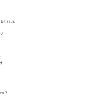
 bit asus
10
t
rd
ows 7