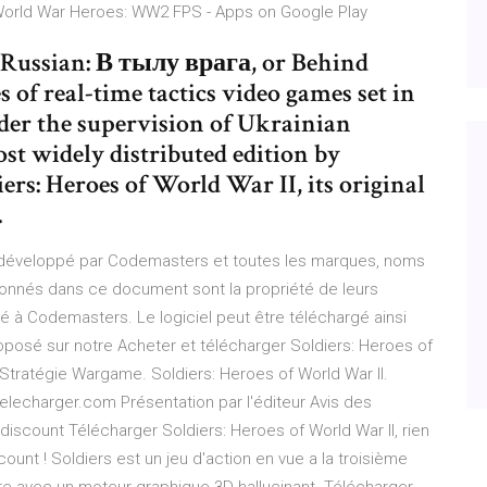
.. World War Heroes: WW2 FPS - Apps on Google Play
 (Russian: В тылу врага, or Behind
es of real-time tactics video games set in
der the supervision of Ukrainian
t widely distributed edition by
rs: Heroes of World War II, its original
.
it développé par Codemasters et toutes les marques, noms
onnés dans ce document sont la propriété de leurs
ilié à Codemasters. Le logiciel peut être téléchargé ainsi
 proposé sur notre Acheter et télécharger Soldiers: Heroes of
 Stratégie Wargame. Soldiers: Heroes of World War II.
elecharger.com Présentation par l'éditeur Avis des
Cdiscount Télécharger Soldiers: Heroes of World War II, rien
unt ! Soldiers est un jeu d'action en vue a la troisième