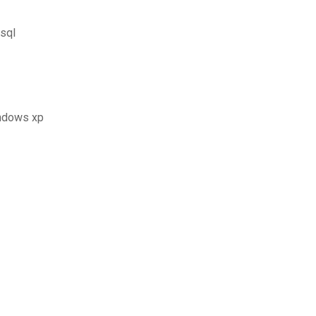
ysql
indows xp