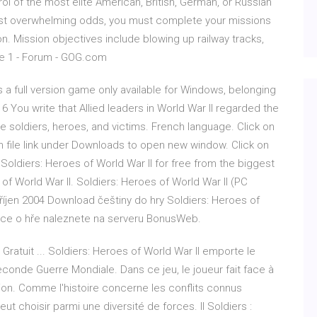
l of the most elite American, British, German, or Russian
nst overwhelming odds, you must complete your missions
on. Mission objectives include blowing up railway tracks,
ge 1 - Forum - GOG.com
s a full version game only available for Windows, belonging
6 You write that Allied leaders in World War II regarded the
he soldiers, heroes, and victims. French language. Click on
on file link under Downloads to open new window. Click on
 Soldiers: Heroes of World War II for free from the biggest
f World War II. Soldiers: Heroes of World War II (PC
 říjen 2004 Download češtiny do hry Soldiers: Heroes of
mace o hře naleznete na serveru BonusWeb.
ratuit ... Soldiers: Heroes of World War II emporte le
econde Guerre Mondiale. Dans ce jeu, le joueur fait face à
ion. Comme l'histoire concerne les conflits connus
t choisir parmi une diversité de forces. Il Soldiers :