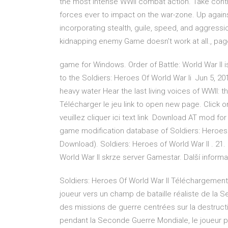
the most intense WWII combat action. Take contro
forces ever to impact on the war-zone. Up agai
incorporating stealth, guile, speed, and aggressi
kidnapping enemy Game doesn't work at all., pa
game for Windows. Order of Battle: World War II i
to the Soldiers: Heroes Of World War Ii Jun 5, 201
heavy water Hear the last living voices of WWII: t
Télécharger le jeu link to open new page. Click 
veuillez cliquer ici text link Download AT mod for
game modification database of Soldiers: Heroes o
Download). Soldiers: Heroes of World War II . 21.
World War II skrze server Gamestar. Další infor
Soldiers: Heroes Of World War II Téléchargement G
joueur vers un champ de bataille réaliste de la S
des missions de guerre centrées sur la destruct
pendant la Seconde Guerre Mondiale, le joueur peu