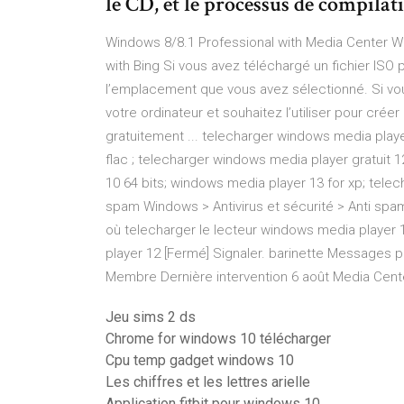
le CD, et le processus de compila
Windows 8/8.1 Professional with Media Center 
with Bing Si vous avez téléchargé un fichier ISO p
l’emplacement que vous avez sélectionné. Si vo
votre ordinateur et souhaitez l’utiliser pour cré
gratuitement ... telecharger windows media play
flac ; telecharger windows media player gratuit 
10 64 bits; windows media player 13 for xp; tele
spam Windows > Antivirus et sécurité > Anti s
où telecharger le lecteur windows media player
player 12 [Fermé] Signaler. barinette Messages p
Membre Dernière intervention 6 août Media Cente
Jeu sims 2 ds
Chrome for windows 10 télécharger
Cpu temp gadget windows 10
Les chiffres et les lettres arielle
Application fitbit pour windows 10