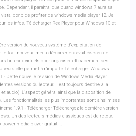
se. Cependanr, il paraitrai que quand windows 7 aura sa
de vista, donc de profiter de windows media player 12. Je
pour les infos. Télécharger RealPlayer pour Windows 10 et
ère version du nouveau système d’exploitation de
ve le tout nouveau menu démarrer qui avait disparu de
eurs bureaux virtuels pour organiser efficacement ses
eloppeurs elle permet à n’importe Télécharger Windows
2011 · Cette nouvelle révision de Windows Media Player
es versions du lecteur. Il est toujours destiné à la
t audio). L'aspect général ainsi que la disposition de
é. Les fonctionnalités les plus importantes sont ainsi mises
nema 1.9.1 - Télécharger Téléchargez la dernière version
ws. Un des lecteurs médias classiques est de retour.
power media player gratuit ...