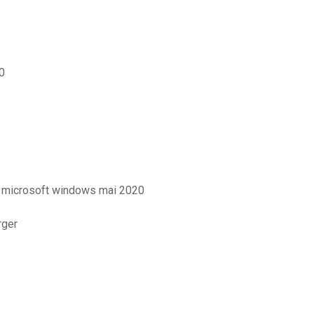
0
ts microsoft windows mai 2020
rger