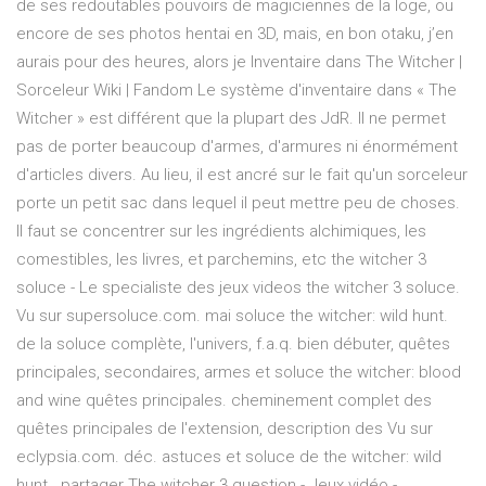
de ses redoutables pouvoirs de magiciennes de la loge, ou
encore de ses photos hentai en 3D, mais, en bon otaku, j’en
aurais pour des heures, alors je Inventaire dans The Witcher |
Sorceleur Wiki | Fandom Le système d'inventaire dans « The
Witcher » est différent que la plupart des JdR. Il ne permet
pas de porter beaucoup d'armes, d'armures ni énormément
d'articles divers. Au lieu, il est ancré sur le fait qu'un sorceleur
porte un petit sac dans lequel il peut mettre peu de choses.
Il faut se concentrer sur les ingrédients alchimiques, les
comestibles, les livres, et parchemins, etc the witcher 3
soluce - Le specialiste des jeux videos the witcher 3 soluce.
Vu sur supersoluce.com. mai soluce the witcher: wild hunt.
de la soluce complète, l'univers, f.a.q. bien débuter, quêtes
principales, secondaires, armes et soluce the witcher: blood
and wine quêtes principales. cheminement complet des
quêtes principales de l'extension, description des Vu sur
eclypsia.com. déc. astuces et soluce de the witcher: wild
hunt . partager The witcher 3 question - Jeux vidéo -