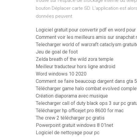
trouve sur l'espace de stockage interne du télé
bouton Déplacer carte SD. L'application est alo
données peuvent
Logiciel gratuit pour convertir pdf en word pour
Comment voir les meilleurs amis sur snapchat 
Telecharger world of warcraft cataclysm gratu
Jeu de goal de foot
Zelda breath of the wild zora temple
Meilleur traducteur hors ligne android
Word windows 10 2020
Comment se faire beaucoup dargent dans gta 5
Télécharger game halo combat evolved comple
Création diaporama avec musique
Telecharger call of duty black ops 3 sur pc gra
Télécharger hp officejet pro 8600 for mac
The crew 2 télécharger pc gratis
Powerpoint gratuit windows 8 01net
Logiciel de nettoyage pour pc