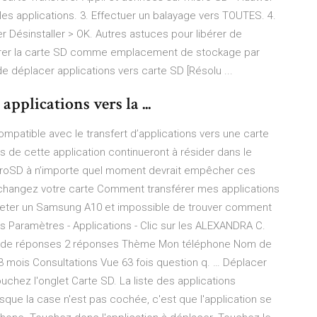
les applications. 3. Effectuer un balayage vers TOUTES. 4.
er Désinstaller > OK. Autres astuces pour libérer de
igurer la carte SD comme emplacement de stockage par
e déplacer applications vers carte SD [Résolu ...
pplications vers la ...
ompatible avec le transfert d’applications vers une carte
de cette application continueront à résider dans le
 microSD à n’importe quel moment devrait empêcher ces
s échangez votre carte Comment transférer mes applications
acheter un Samsung A10 et impossible de trouver comment
ais Paramètres - Applications - Clic sur les ALEXANDRA C.
re de réponses 2 réponses Thème Mon téléphone Nom de
 3 mois Consultations Vue 63 fois question q. … Déplacer
uchez l'onglet Carte SD. La liste des applications
sque la case n'est pas cochée, c'est que l'application se