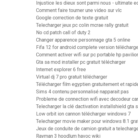
Injustice les dieux sont parmi nous - ultimate e
Comment faire tourner une video sur vlc
Google correction de texte gratuit
Telecharger jeux pc colin mcrae rally gratuit
No cd patch call of duty 2
Changer apparence personnage gta 5 online
Fifa 12 for android complete version télécharge
Comment activer wifi sur pc portable hp pavilio
Gta sa mod installer pc gratuit télécharger
Internet explorer 6 free
Virtual dj 7 pro gratuit télécharger
Télécharger film egyptien gratuitement et rapi
Sims 4 contenu personnalisé napparait pas
Probleme de connection wifi avec decodeur ca
Telecharger la clé dactivation installshield gta
Low orbit ion cannon télécharger windows 7
Telecharger movie maker pour windows 8.1 grat
Jeux de conduite de camion gratuit a telecharg
Rayman 3 hoodlum havoc wiki