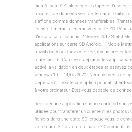
bientôt saturée", alors que je dispose d'une carte
transfert de données vers cette carte. D'ailleur
s'affiche comme données transférables. Transfert
Transfert mémoire interne vers carte SD [Résol
d'inscription dimanche 12 février 2012 Statut M
applications sur carte SD Android – iMobie Mett
travail dur. Alors lisez ce guide, il vous présen
toute facilité. Comment déplacer les applications
activé la validation en deux étapes et essayez d
windows 10 ... 14/04/2020 · Normalement une cart
Cependant, il existe une option pour afficher to
à votre ordinateur. Êtes-vous capable de connect
deplacer une application sur une carte sd sous 
utilisée pour transférer uniquement les photos ; 
fichiers dans une carte SD lorsque vous le conn
votre carte SD à votre ordinateur? Comment instal