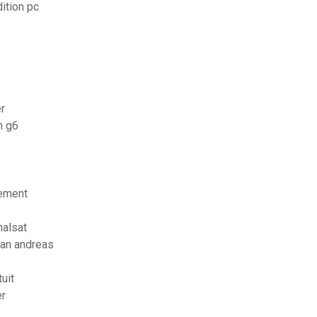
dition pc
r
n g6
dement
nalsat
 san andreas
uit
er