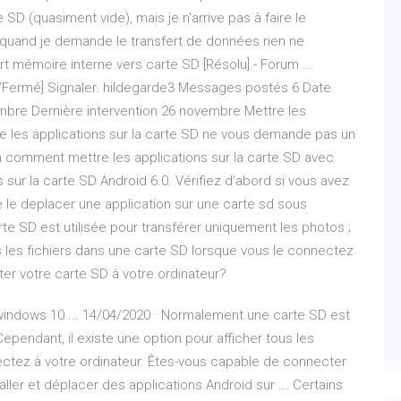
 SD (quasiment vide), mais je n'arrive pas à faire le
s quand je demande le transfert de données rien ne
 mémoire interne vers carte SD [Résolu] - Forum ...
u/Fermé] Signaler. hildegarde3 Messages postés 6 Date
embre Dernière intervention 26 novembre Mettre les
re les applications sur la carte SD ne vous demande pas un
tera comment mettre les applications sur la carte SD avec
 sur la carte SD Android 6.0. Vérifiez d’abord si vous avez
e le deplacer une application sur une carte sd sous
e SD est utilisée pour transférer uniquement les photos ;
us les fichiers dans une carte SD lorsque vous le connectez
er votre carte SD à votre ordinateur?
windows 10 ... 14/04/2020 · Normalement une carte SD est
Cependant, il existe une option pour afficher tous les
ectez à votre ordinateur. Êtes-vous capable de connecter
ler et déplacer des applications Android sur ... Certains