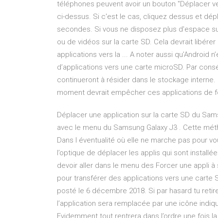
téléphones peuvent avoir un bouton "Déplacer ver
ci-dessus. Si c'est le cas, cliquez dessus et d
secondes. Si vous ne disposez plus d'espace sur
ou de vidéos sur la carte SD. Cela devrait libér
applications vers la ... A noter aussi qu’Android 
d’applications vers une carte microSD. Par cons
continueront à résider dans le stockage interne. 
moment devrait empêcher ces applications de fon
Déplacer une application sur la carte SD du Sams
avec le menu du Samsung Galaxy J3 . Cette mét
Dans l éventualité où elle ne marche pas pour 
l’optique de déplacer les applis qui sont install
devoir aller dans le menu des Forcer une appli à 
pour transférer des applications vers une car
posté le 6 décembre 2018. Si par hasard tu retir
l’application sera remplacée par une icône indiqu
Evidemment tout rentrera dans l’ordre une fois l