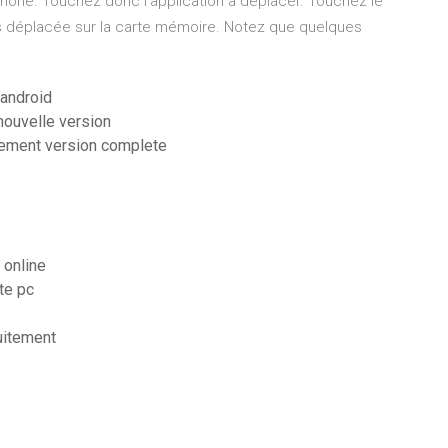
phone. Touchez donc l'application à déplacer. Touchez le
rs déplacée sur la carte mémoire. Notez que quelques
 android
nouvelle version
itement version complete
 online
te pc
tuitement