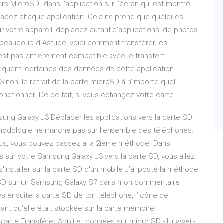
s MicroSD" dans l'application sur l'écran qui est montré
éplacez chaque application. Cela ne prend que quelques
 votre appareil, déplacez autant d'applications, de photos
er beaucoup d Astuce: voici comment transférer les
n’est pas entièrement compatible avec le transfert
équent, certaines des données de cette application
Sinon, le retrait de la carte microSD à n’importe quel
ctionner. De ce fait, si vous échangez votre carte
ung Galaxy J3 Déplacer les applications vers la carte SD
hodologie ne marche pas sur l’ensemble des téléphones.
vous, vous pouvez passez à la 2ième méthode. Dans
ées sur votre Samsung Galaxy J3 vers la carte SD, vous allez
s'installer sur la carte SD d'un mobile J’ai posté la méthode
te SD sur un Samsung Galaxy S7 dans mon commentaire
es ensuite la carte SD de ton téléphone, l’icône de
ant qu’elle était stockée sur la carte mémoire.
a carte Transférer Appli et données sur micro SD - Huawei -