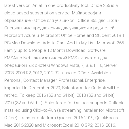
latest version: An all in one productivity tool. Office 365 is a
cloud-based subscription service Майкрософт и
образование · Office для учащихся · Office 365 для школ ·
Специальные предложения для учащихся и родителей ·
Microsoft Azure и Microsoft Office Home and Student 2019 1
PC/Mac Download. Add to Cart. Add to My List. Microsoft 365
Family up to 6 People 12 Month Download. Software
KMSAuto Net - автоматический KMS-активатор для
операционных систем Windows Vista, 7, 8, 8.1, 10, Server
2008, 2008 R2, 2012, 2012 R2 а также Office Available in:
Personal, Contact Manager, Professional, Enterprise,
Important In December 2020, Salesforce for Outlook will be
retired. To keep 2016 (32 and 64 bit); 2013 (32 and 64 bit);
2010 (32 and 64 bit). Salesforce for Outlook supports Outlook
installed using Click-to-Run (a streaming installer for Microsoft
Office). Transfer data from Quicken 2016-2019, QuickBooks
Mac 2016-2020 and Microsoft Excel 2010 SP2, 2013, 2016,