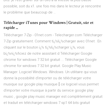
bits. je l’est graver sur un dvd a la vitesse la plus basse
possible, soit du x1. une fois mis dans le lecteur je rencontre
le problème que beaucoup de …
Télécharger iTunes pour Windows | Gratuit, sûr et
rapide ...
Télécharger 7-Zip - 01net.com - Telecharger.com Télécharger
7-Zip gratuitement. Comment tï¿½lï¿½charger avec 01net . En
cliquant sur le bouton ï¿½ tï¿½lï¿½charger ï¿½, vous
bï¿½nï¿½ficiez de notre assistant d Télécharger Google
chrome for windows 7 32 bit gratuit ... Télécharger Google
chrome for windows 7 32 bit gratuit. Google Play Music
Manager. Logiciel Windows. Windows. Un utilitaire qui vous
donne la possibilité d'importer ou de télécharger votre
musique sur google play musique [] ce logiciel vous permet
d'importer votre musique à partir du service google play
music , google play music manager est complètement gratuit
et traduit en télécharger windows 7 sp1 64 bits gratuit