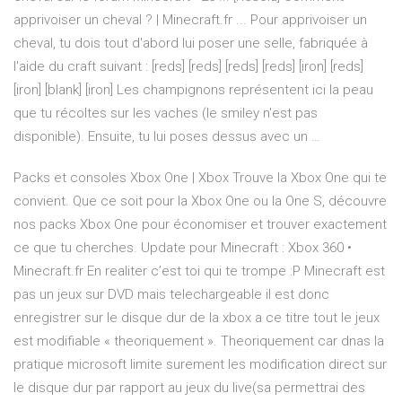
apprivoiser un cheval ? | Minecraft.fr ... Pour apprivoiser un
cheval, tu dois tout d'abord lui poser une selle, fabriquée à
l'aide du craft suivant : [reds] [reds] [reds] [reds] [iron] [reds]
[iron] [blank] [iron] Les champignons représentent ici la peau
que tu récoltes sur les vaches (le smiley n'est pas
disponible). Ensuite, tu lui poses dessus avec un …
Packs et consoles Xbox One | Xbox Trouve la Xbox One qui te
convient. Que ce soit pour la Xbox One ou la One S, découvre
nos packs Xbox One pour économiser et trouver exactement
ce que tu cherches. Update pour Minecraft : Xbox 360 •
Minecraft.fr En realiter c’est toi qui te trompe :P Minecraft est
pas un jeux sur DVD mais telechargeable il est donc
enregistrer sur le disque dur de la xbox a ce titre tout le jeux
est modifiable « theoriquement ». Theoriquement car dnas la
pratique microsoft limite surement les modification direct sur
le disque dur par rapport au jeux du live(sa permettrai des