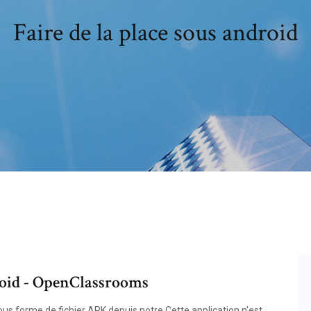
Faire de la place sous android
roid - OpenClassrooms
s forme de fichier APK depuis notre Cette application n'est