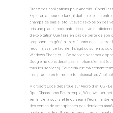
Créez des applications pour Android - OpenCla
Explorer, et pour ce faire, il doit faire le lien entre
champs de saisie, etc. Et avec l'explosion des 
pris une place importante dans la vie quotidienne
d'exploitation Que faire en cas de perte de son 
proposent en général trois façons de les verrouil
reconnaissance faciale. Il s’agit du schéma, du 
Windows Phone et ... Ce service n'est pas dispon
Google ne considérait pas la notion d'enfant (d
tous les services). Tout cela est maintenant ter
très proche en terme de fonctionnalités Applicat
Microsoft Edge débarque sur Android et iOS - Le
OpenClassrooms Par exemple, Windows permet d'exé
lien entre la souris et le curseur à l'écran, entre 
des ventes de smartphones ces dernières années,
quotidienne de millions de personnes, au point qu