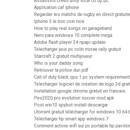
Assassins creed unity local co op pc
Application caf iphone
Regarder les matchs de rugby en direct gratui
Iphone 5 le bon coin nice
How to play real songs on garageband
Nero para windows 10 complete mega
Adobe flash player 24 npapi update
Telecharger jeux pc colin mcrae rally gratuit
Starcraft 2 gratuit multijoueur
Who is your daddy song
Retrouver la police dun pdf
Call of duty black ops 1 pc system requiremen
Telecharger logiciel de création de logo 3d grat
Installation google chrome gratuit en francais
Pes2020 pro evolution soccer mod apk
Post win10 spybot-install descargar
Utorrent gratuit télécharger for windows 10 64 b
Télécharger hp smart app windows 7
Comment activer wifi sur pc portable hp pavilio