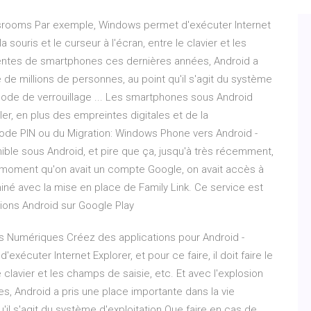
ssrooms Par exemple, Windows permet d'exécuter Internet
 la souris et le curseur à l'écran, entre le clavier et les
ventes de smartphones ces dernières années, Android a
 de millions de personnes, au point qu'il s'agit du système
code de verrouillage ... Les smartphones sous Android
ler, en plus des empreintes digitales et de la
code PIN ou du Migration: Windows Phone vers Android -
ible sous Android, et pire que ça, jusqu'à très récemment,
u moment qu'on avait un compte Google, on avait accès à
miné avec la mise en place de Family Link. Ce service est
ions Android sur Google Play
s Numériques Créez des applications pour Android -
cuter Internet Explorer, et pour ce faire, il doit faire le
le clavier et les champs de saisie, etc. Et avec l'explosion
 Android a pris une place importante dans la vie
'il s'agit du système d'exploitation Que faire en cas de