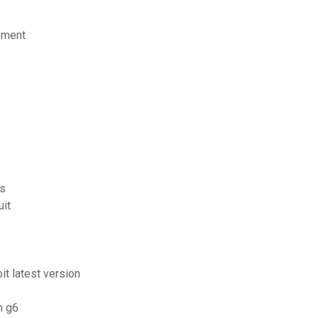
tement
ts
uit
it latest version
n g6