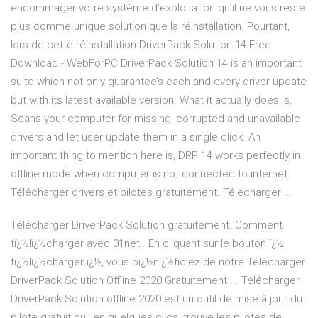
endommager votre système d’exploitation qu’il ne vous reste
plus comme unique solution que la réinstallation. Pourtant,
lors de cette réinstallation DriverPack Solution 14 Free
Download - WebForPC DriverPack Solution 14 is an important
suite which not only guarantee’s each and every driver update
but with its latest available version. What it actually does is,
Scans your computer for missing, corrupted and unavailable
drivers and let user update them in a single click. An
important thing to mention here is, DRP 14 works perfectly in
offline mode when computer is not connected to internet.
Télécharger drivers et pilotes gratuitement. Télécharger ...
Télécharger DriverPack Solution gratuitement. Comment
tï¿½lï¿½charger avec 01net . En cliquant sur le bouton ï¿½
tï¿½lï¿½charger ï¿½, vous bï¿½nï¿½ficiez de notre Télécharger
DriverPack Solution Offline 2020 Gratuitement ... Télécharger
DriverPack Solution offline 2020 est un outil de mise à jour du
pilote gratuit qui, en quelques clics, trouve les pilotes de