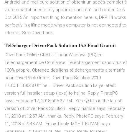
Android, une meilleure solution d' obtenir un accès complet à
votre smartphones et d'y apporter sans qu'il soit rooter.De 6
Oct 2015 An important thing to mention here is, DRP 14 works
perfectly in offline mode when computer is not connected to
internet. See DriverPack
Télécharger DriverPack Solution 15.5 Final Gratuit
DriverPack Online GRATUIT pour Windows (PC) en
Téléchargement de Confiance. Téléchargement sans virus et
100% propre. Obtenez des liens téléchargements alternatifs
pour DriverPack Online. DriverPack Solution 2019
17.10.11.19043 Offline … Driver Pack solution ka ye latest
version full installer setup (.exe) to hai na. Reply. PiratePC
says: February 17, 2018 at 5:37 PM . Yes 🙂 this is the latest
version of Driver Pack Solution . Reply. hamse says: February
11, 2018 at 12:57 AM . thanks. Reply. PiratePC says: February
11, 2018 at 9:43 AM . Enjoy. Reply. MOHIT KUMAR says:
February 6, 2018 at 11:40 AM . thank. Reply. PiratePC